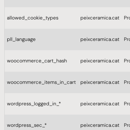
allowed_cookie_types
peixceramica.cat
Pr
pll_language
peixceramica.cat
Pr
woocommerce_cart_hash
peixceramica.cat
Pr
woocommerce_items_in_cart
peixceramica.cat
Pr
wordpress_logged_in_*
peixceramica.cat
Pr
wordpress_sec_*
peixceramica.cat
Pr