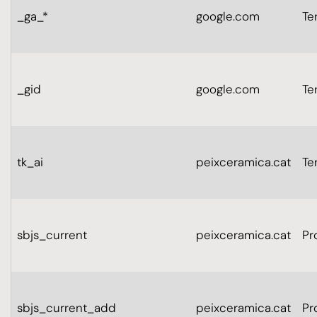
_ga_*
google.com
Te
_gid
google.com
Te
tk_ai
peixceramica.cat
Te
sbjs_current
peixceramica.cat
Pr
sbjs_current_add
peixceramica.cat
Pr