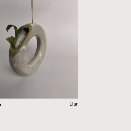
Llar
a