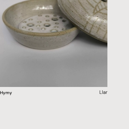
Llar
Hymy