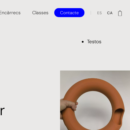
Encàrrecs
Classes
Contacte
ES
CA
Testos
r