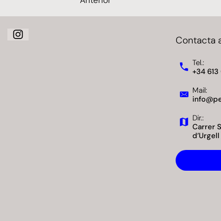
Contacta 
Tel.:
+34 613
Mail:
info@pe
Dir.:
Carrer 
d’Urgell