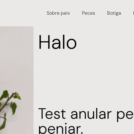
Sobre peix
Peces
Botiga
Halo
Test anular pe
penjar.