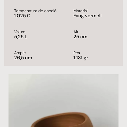
Temperatura de cocció
Material
1.025 C
Fang vermell
Volum
Alt
5,25 L
25 cm
Ample
Pes
26,5 cm
1.131 gr