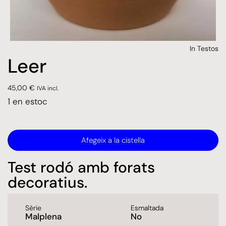
In
Testos
Leer
45,00
€
IVA incl.
1 en estoc
Afegeix a la cistella
Test rodó amb forats
decoratius.
Sèrie
Esmaltada
Malplena
No