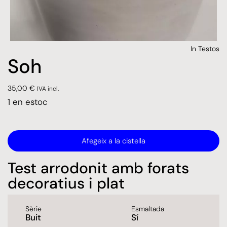
In
Testos
Soh
35,00
€
IVA incl.
1 en estoc
Afegeix a la cistella
Test arrodonit amb forats
decoratius i plat
Sèrie
Esmaltada
Buit
Sí