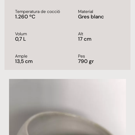
Temperatura de cocció
Material
1.260 ºC
Gres blanc
Volum
Alt
0,7 L
17 cm
Ample
Pes
13,5 cm
790 gr