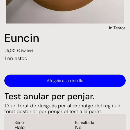
In
Testos
Euncin
25,00
€
IVA incl.
1 en estoc
Afegeix a la cistella
Test anular per penjar.
Té un forat de desguàs per al drenatge del reg i un
forat posterior per penjar el test a la paret.
Sèrie
Esmaltada
Halo
No