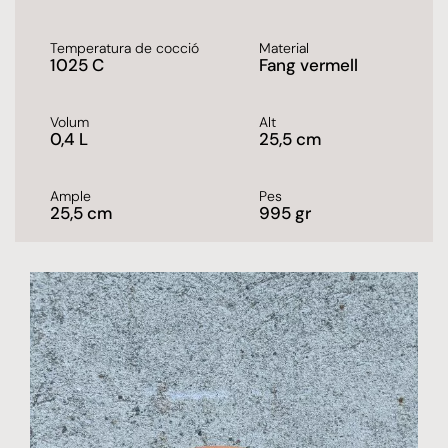
Temperatura de cocció
Material
1025 C
Fang vermell
Volum
Alt
0,4 L
25,5 cm
Ample
Pes
25,5 cm
995 gr